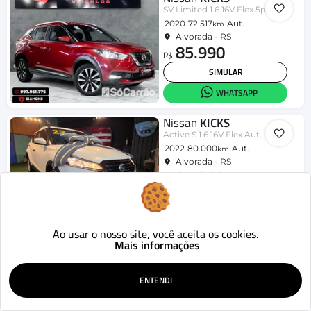
SV Limited 1.6 16V Flex 5p Aut.
2020
72.517
Aut.
km
Alvorada - RS
85.990
R$
SIMULAR
WHATSAPP
Nissan
KICKS
Active S 1.6 16V Flex Aut.
2022
80.000
Aut.
km
Alvorada - RS
85.900
R$
SIMULAR
WHATSAPP
Ao usar o nosso site, você aceita os cookies.
Mais informações
ENTENDI