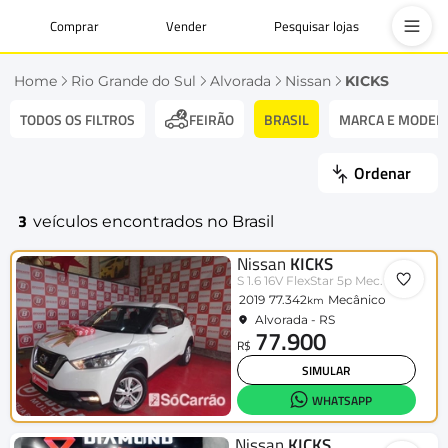
Comprar
Vender
Pesquisar lojas
Home
Rio Grande do Sul
Alvorada
Nissan
KICKS
TODOS OS FILTROS
BRASIL
MARCA E MODEL
FEIRÃO
Ordenar
3
veículos encontrados no Brasil
Nissan
KICKS
S 1.6 16V FlexStar 5p Mec.
2019
77.342
Mecânico
km
Alvorada - RS
77.900
R$
SIMULAR
WHATSAPP
Nissan
KICKS