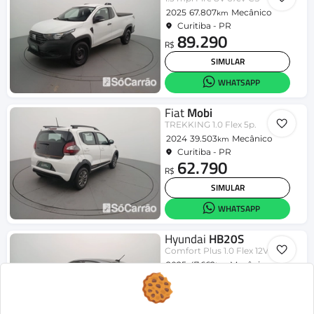
2025
67.807
Mecânico
km
Curitiba - PR
89.290
R$
SIMULAR
WHATSAPP
Fiat
Mobi
TREKKING 1.0 Flex 5p.
2024
39.503
Mecânico
km
Curitiba - PR
62.790
R$
SIMULAR
WHATSAPP
Hyundai
HB20S
Comfort Plus 1.0 Flex 12V Mec.
2025
47.662
Mecânico
km
Curitiba - PR
80.090
R$
SIMULAR