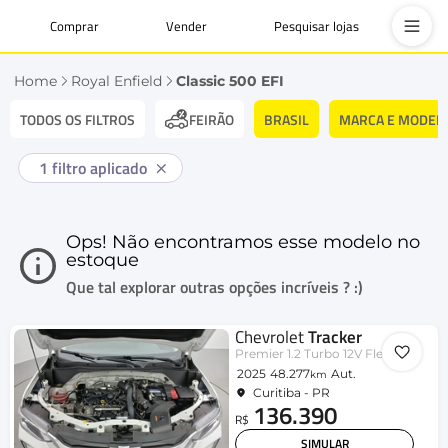
Comprar
Vender
Pesquisar lojas
Home
Royal Enfield
Classic 500 EFI
TODOS OS FILTROS
BRASIL
MARCA E MODEL
FEIRÃO
1
filtro aplicado
Ops! Não encontramos esse modelo no
estoque
Que tal explorar outras opções incríveis ? :)
Chevrolet
Tracker
Premier 1.2 Turbo 12V Flex Aut.
2025
48.277
Aut.
km
Curitiba - PR
136.390
R$
SIMULAR