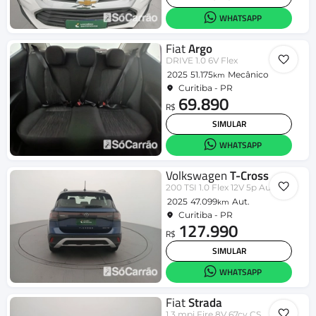
WHATSAPP
Fiat
Argo
DRIVE 1.0 6V Flex
2025
51.175
Mecânico
km
Curitiba - PR
69.890
R$
SIMULAR
WHATSAPP
Volkswagen
T-Cross
200 TSI 1.0 Flex 12V 5p Aut.
2025
47.099
Aut.
km
Curitiba - PR
127.990
R$
SIMULAR
WHATSAPP
Fiat
Strada
1.3 mpi Fire 8V 67cv CS