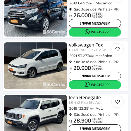
2019
64.939
Mecânico
km
São José dos Pinhais - PR
26.000
+ 48 de
R$
R$ 2400
ENVIAR MENSAGEM
WHATSAPP
Volkswagen
Fox
1.0 Mi Total Flex 8V 3p
2021
53.273
Mecânico
km
São José dos Pinhais - PR
20.900
+ 48 de
R$
R$ 1990
ENVIAR MENSAGEM
WHATSAPP
Jeep
Renegade
1.8 4x2 Flex 16V Aut.
2016
132.291
Aut.
km
São José dos Pinhais - PR
28.900
+ 48 de
R$
R$ 1590
ENVIAR MENSAGEM