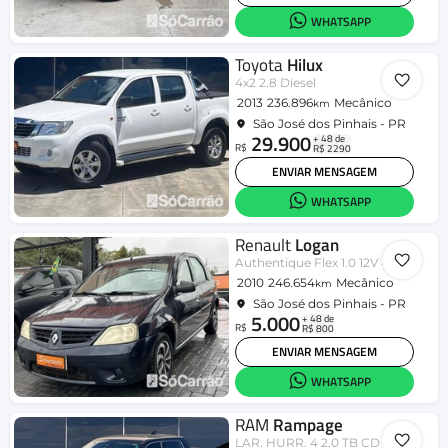
WHATSAPP
Toyota
Hilux
4x2 2.8 Diesel
2013
236.896
Mecânico
km
São José dos Pinhais - PR
29.900
+ 48 de
R$
R$ 2290
ENVIAR MENSAGEM
WHATSAPP
Renault
Logan
Authentique Flex 1.0 12V 4p
2010
246.654
Mecânico
km
São José dos Pinhais - PR
5.000
+ 48 de
R$
R$ 800
ENVIAR MENSAGEM
WHATSAPP
RAM
Rampage
LAR. HURR. 4 2.0 TB CD 4X4 Aut.