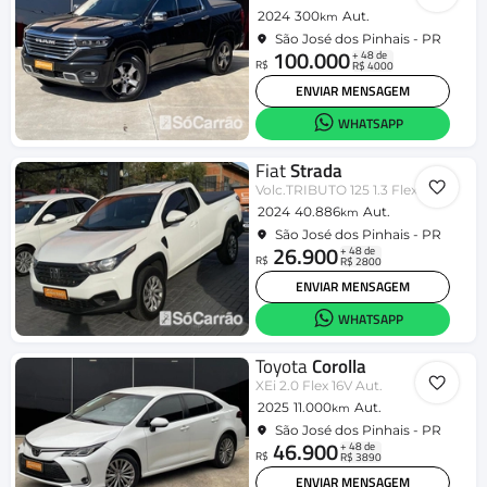
2024
300
Aut.
km
São José dos Pinhais - PR
100.000
+ 48 de
R$
R$ 4000
ENVIAR MENSAGEM
WHATSAPP
Fiat
Strada
Volc.TRIBUTO 125 1.3 Flex CD Aut.
2024
40.886
Aut.
km
São José dos Pinhais - PR
26.900
+ 48 de
R$
R$ 2800
ENVIAR MENSAGEM
WHATSAPP
Toyota
Corolla
XEi 2.0 Flex 16V Aut.
2025
11.000
Aut.
km
São José dos Pinhais - PR
46.900
+ 48 de
R$
R$ 3890
ENVIAR MENSAGEM