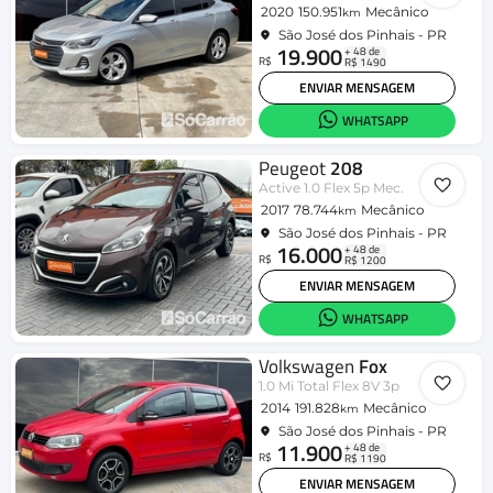
2020
150.951
Mecânico
km
São José dos Pinhais - PR
19.900
+ 48 de
R$
R$ 1490
ENVIAR MENSAGEM
WHATSAPP
Peugeot
208
Active 1.0 Flex 5p Mec.
2017
78.744
Mecânico
km
São José dos Pinhais - PR
16.000
+ 48 de
R$
R$ 1200
ENVIAR MENSAGEM
WHATSAPP
Volkswagen
Fox
1.0 Mi Total Flex 8V 3p
2014
191.828
Mecânico
km
São José dos Pinhais - PR
11.900
+ 48 de
R$
R$ 1190
ENVIAR MENSAGEM