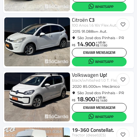
WHATSAPP
Citroën
C3
100 Anos 1.6 16V Flex Aut.
2015
91.088
Aut.
km
São José dos Pinhais - PR
14.900
+ 48 de
R$
R$ 1190
ENVIAR MENSAGEM
WHATSAPP
Volkswagen
Up!
black/white/red 1.0 T. Flex 12V 5p
2020
85.000
Mecânico
km
São José dos Pinhais - PR
18.900
+ 48 de
R$
R$ 1490
ENVIAR MENSAGEM
WHATSAPP
19-360 Constellat.
Tractor (diesel)(E5)