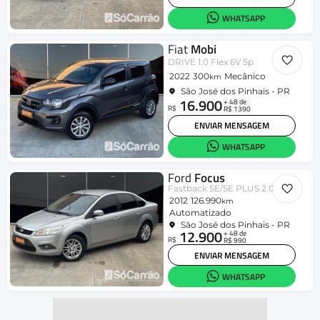
WHATSAPP
Fiat
Mobi
DRIVE 1.0 Flex 6V 5p
2022
300
Mecânico
km
São José dos Pinhais - PR
16.900
+ 48 de
R$
R$ 1390
ENVIAR MENSAGEM
WHATSAPP
Ford
Focus
Fastback SE/SE PLUS 2.0 Flex Aut.
2012
126.990
km
Automatizado
São José dos Pinhais - PR
12.900
+ 48 de
R$
R$ 990
ENVIAR MENSAGEM
WHATSAPP