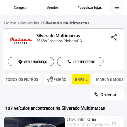
Comprar
Vender
Pesquisar lojas
Home
Revendas
Silverado Multimarcas
Silverado Multimarcas
São José dos Pinhais/PR
VER ENDEREÇO
VER TELEFONE
TODOS OS FILTROS
BRASIL
MARCA E MODEL
FEIRÃO
Ordenar
107
veículos encontrados na Silverado Multimarcas
Chevrolet
Onix
HATCH 1.0 12V Flex 5p Mec.