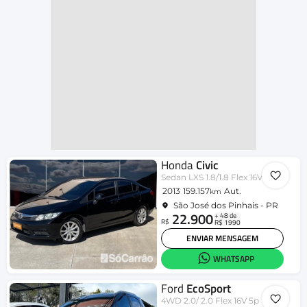
Honda
Civic
Sedan LXS 1.8/1.8 Flex 16V Aut. 4p
2013
159.157
Aut.
km
São José dos Pinhais - PR
22.900
+ 48 de
R$
R$ 1990
ENVIAR MENSAGEM
WHATSAPP
Ford
EcoSport
4WD 2.0/ 2.0 Flex 16V 5p