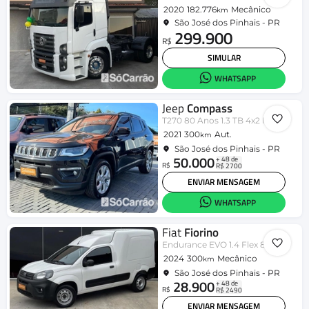
2020
182.776
Mecânico
km
São José dos Pinhais - PR
299.900
R$
SIMULAR
WHATSAPP
Jeep
Compass
T270 80 Anos 1.3 TB 4x2 Flex Aut
2021
300
Aut.
km
São José dos Pinhais - PR
50.000
+ 48 de
R$
R$ 2700
ENVIAR MENSAGEM
WHATSAPP
Fiat
Fiorino
Endurance EVO 1.4 Flex 8V 2p
2024
300
Mecânico
km
São José dos Pinhais - PR
28.900
+ 48 de
R$
R$ 2490
ENVIAR MENSAGEM