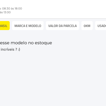
: 08:30 às 18:00
às 13:00
RASIL
MARCA E MODELO
VALOR DA PARCELA
0KM
USAD
esse modelo no estoque
ncríveis ? :)