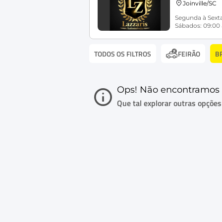
Joinville/SC
Segunda à Sexta
Sábados: 09:00 
TODOS OS FILTROS
B
FEIRÃO
Ops! Não encontramos 
Que tal explorar outras opções i