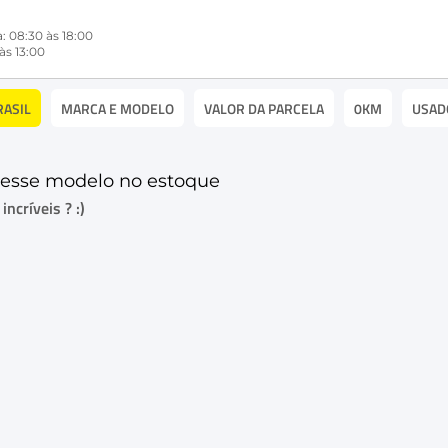
: 08:30 às 18:00
às 13:00
RASIL
MARCA E MODELO
VALOR DA PARCELA
0KM
USAD
esse modelo no estoque
ncríveis ? :)