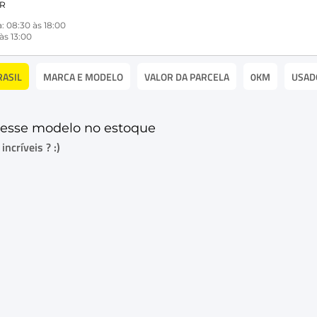
PR
: 08:30 às 18:00
às 13:00
RASIL
MARCA E MODELO
VALOR DA PARCELA
0KM
USAD
esse modelo no estoque
ncríveis ? :)