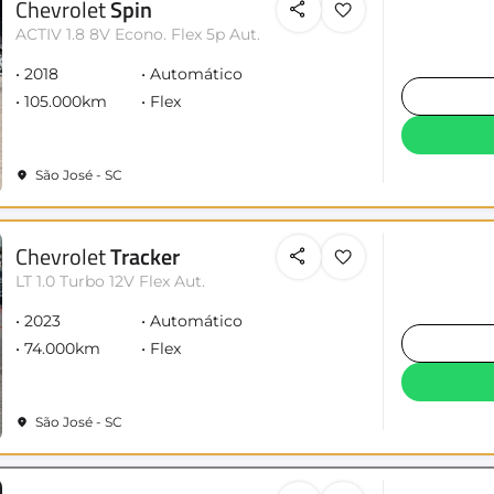
Chevrolet
Spin
ACTIV 1.8 8V Econo. Flex 5p Aut.
2018
Automático
105.000km
Flex
São José - SC
Chevrolet
Tracker
LT 1.0 Turbo 12V Flex Aut.
2023
Automático
74.000km
Flex
São José - SC