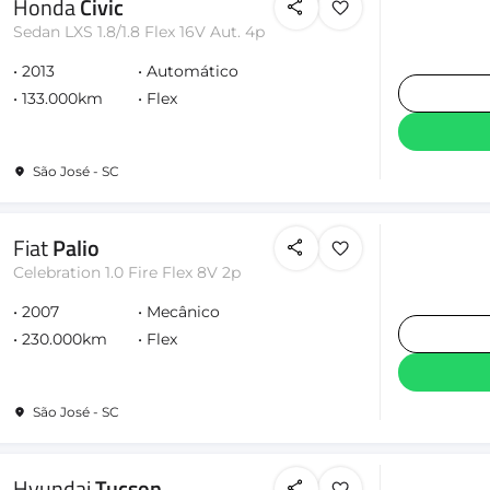
Honda
Civic
Sedan LXS 1.8/1.8 Flex 16V Aut. 4p
2013
Automático
133.000km
Flex
São José - SC
Fiat
Palio
Celebration 1.0 Fire Flex 8V 2p
2007
Mecânico
230.000km
Flex
São José - SC
Hyundai
Tucson