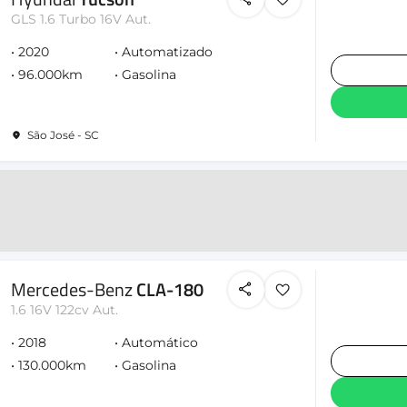
GLS 1.6 Turbo 16V Aut.
2020
Automatizado
96.000km
Gasolina
São José - SC
Mercedes-Benz
CLA-180
1.6 16V 122cv Aut.
2018
Automático
130.000km
Gasolina