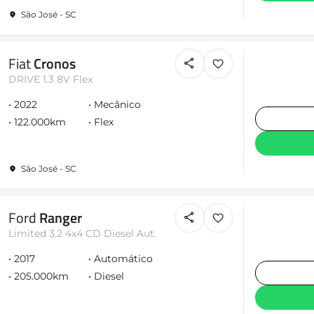
São José - SC
Fiat
Cronos
DRIVE 1.3 8V Flex
2022
Mecânico
122.000km
Flex
São José - SC
Ford
Ranger
Limited 3.2 4x4 CD Diesel Aut.
2017
Automático
205.000km
Diesel