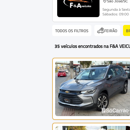
São José/SC
Segunda à Sexta
Sábados: 09:00 
TODOS OS FILTROS
B
FEIRÃO
35
veículos encontrados na F&A VEI