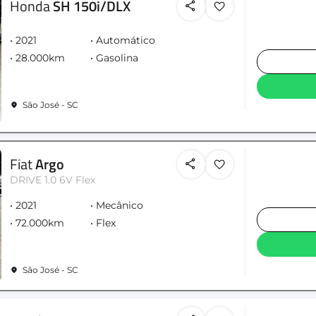
Honda
SH 150i/DLX
2021
Automático
28.000km
Gasolina
São José - SC
Fiat
Argo
DRIVE 1.0 6V Flex
2021
Mecânico
72.000km
Flex
São José - SC