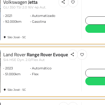
Volkswagen
Jetta
GLI 350 TSI 2.0 16V 4p Aut.
2021
Automatizado
92.000km
Gasolina
São José - SC
Land Rover
Range Rover Evoque
Si4 HSE Dyn. 2.0/Flex Aut
2023
Automático
51.000km
Flex
São José - SC