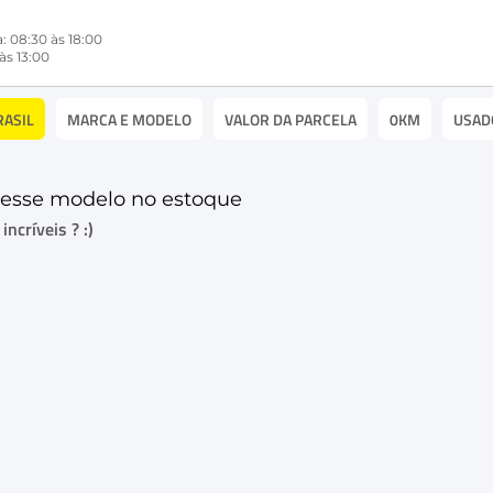
: 08:30 às 18:00
às 13:00
RASIL
MARCA E MODELO
VALOR DA PARCELA
0KM
USAD
esse modelo no estoque
ncríveis ? :)