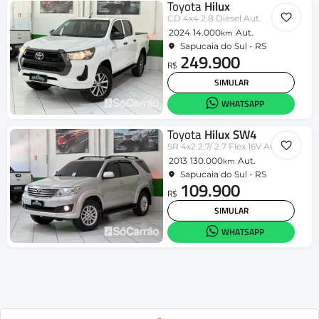
Toyota
Hilux
CD 4x4 2.8 Diesel Aut.
2024
14.000
Aut.
km
Sapucaia do Sul - RS
249.900
R$
SIMULAR
WHATSAPP
Toyota
Hilux SW4
SR 4x2 2.7/ 2.7 Flex 16V Aut.
2013
130.000
Aut.
km
Sapucaia do Sul - RS
109.900
R$
SIMULAR
WHATSAPP