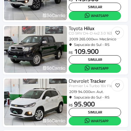
SIMULAR
WHATSAPP
Toyota
Hilux
CD SRV D4-D 4x2 3.0 163cv TDI Dies
2009
265.000
Mecânico
km
Sapucaia do Sul - RS
109.900
R$
SIMULAR
WHATSAPP
Chevrolet
Tracker
Premier 1.4 Turbo 16V Flex Aut
2019
94.000
Aut.
km
Sapucaia do Sul - RS
95.900
R$
SIMULAR
WHATSAPP