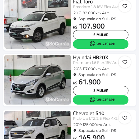
Fiat
Toro
Freedom 1.8 16V Flex Aut.
2021
92.000
Aut.
km
Sapucaia do Sul - RS
107.900
R$
SIMULAR
WHATSAPP
Hyundai
HB20X
Premium 1.6 Flex 16V Aut.
2015
117.000
Aut.
km
Sapucaia do Sul - RS
61.900
R$
SIMULAR
WHATSAPP
Chevrolet
S10
Pick-Up LTZ 2.5 Flex 4x2 CD Aut.
2019
125.000
Aut.
km
Sapucaia do Sul - RS
145.900
R$