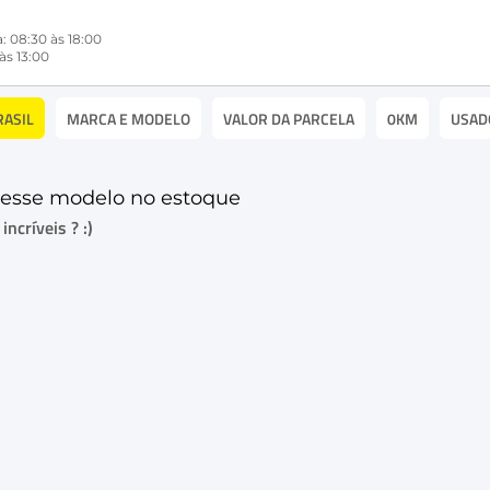
: 08:30 às 18:00
às 13:00
RASIL
MARCA E MODELO
VALOR DA PARCELA
0KM
USAD
esse modelo no estoque
ncríveis ? :)