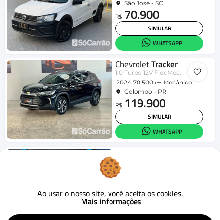
São José - SC
70.900
R$
SIMULAR
WHATSAPP
Chevrolet
Tracker
1.0 Turbo 12V Flex Mec.
2024
70.500
Mecânico
km
Colombo - PR
119.900
R$
SIMULAR
WHATSAPP
Jeep
Compass
LIMITED 2.0 4x2 Flex 16V Aut.
2019
70.941
Aut.
km
Londrina - PR
95.990
Ao usar o nosso site, você aceita os cookies.
R$
Mais informações
SIMULAR
WHATSAPP