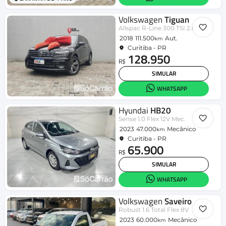
Volkswagen
Tiguan
Allspac R-Line 300 TSI 2.0
2018
111.500
Aut.
km
Curitiba - PR
128.950
R$
SIMULAR
WHATSAPP
Hyundai
HB20
Sense 1.0 Flex 12V Mec.
2023
47.000
Mecânico
km
Curitiba - PR
65.900
R$
SIMULAR
WHATSAPP
Volkswagen
Saveiro
Robust 1.6 Total Flex 8V
2023
60.000
Mecânico
km