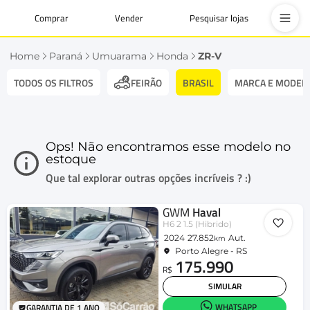
Comprar
Vender
Pesquisar lojas
Home
Paraná
Umuarama
Honda
ZR-V
TODOS OS FILTROS
BRASIL
MARCA E MODEL
FEIRÃO
Ops! Não encontramos esse modelo no
estoque
Que tal explorar outras opções incríveis ? :)
GWM
Haval
H6 2 1.5 (Hibrido)
2024
27.852
Aut.
km
Porto Alegre - RS
175.990
R$
SIMULAR
WHATSAPP
GARANTIA DE 1 ANO