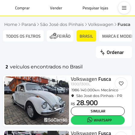
Comprar
Vender
Pesquisar lojas
Home
Paraná
São José dos Pinhais
Volkswagen
Fusca
TODOS OS FILTROS
BRASIL
MARCA E MODEL
FEIRÃO
Ordenar
2
veículos encontrados no Brasil
Volkswagen
Fusca
1300/1300L
1986
140.000
Mecânico
km
São José dos Pinhais - PR
28.900
R$
SIMULAR
WHATSAPP
Volkswagen
Fusca