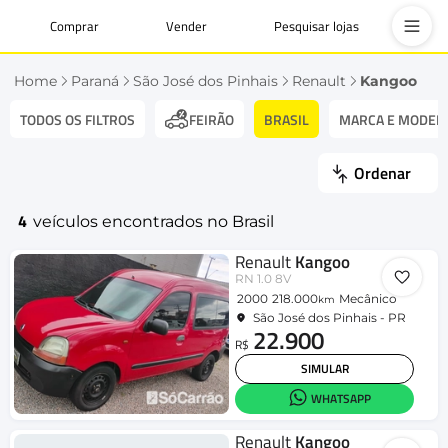
Comprar
Vender
Pesquisar lojas
Home
Paraná
São José dos Pinhais
Renault
Kangoo
TODOS OS FILTROS
BRASIL
MARCA E MODEL
FEIRÃO
Ordenar
4
veículos encontrados no Brasil
Renault
Kangoo
RN 1.0 8V
2000
218.000
Mecânico
km
São José dos Pinhais - PR
22.900
R$
SIMULAR
WHATSAPP
Renault
Kangoo