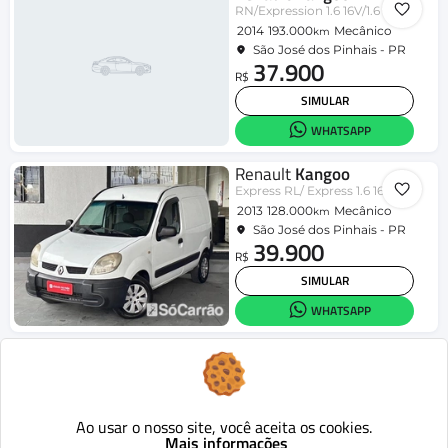
RN/Expression 1.6 16V/1.6 8V 5p
2014
193.000
Mecânico
km
São José dos Pinhais - PR
37.900
R$
SIMULAR
WHATSAPP
Renault
Kangoo
Express RL/ Express 1.6 16V/8V
2013
128.000
Mecânico
km
São José dos Pinhais - PR
39.900
R$
SIMULAR
WHATSAPP
Renault
Kangoo
RN/Expression 1.6 16V/1.6 8V 5p
2015
160.000
Mecânico
km
São José dos Pinhais - PR
42.900
Ao usar o nosso site, você aceita os cookies.
R$
Mais informações