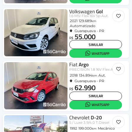
Volkswagen
Gol
1.6 MSI Flex 16V 5p Aut.
2021
129.689
km
Automatizado
Guarapuava - PR
55.000
R$
SIMULAR
WHATSAPP
Fiat
Argo
PRECISION 1.8 16V Flex Aut.
2018
134.894
Aut.
km
Guarapuava - PR
62.990
R$
SIMULAR
WHATSAPP
Chevrolet
D-20
S / Luxe 3.9/4.0 T.Diesel
1992
199.000
Mecânico
km