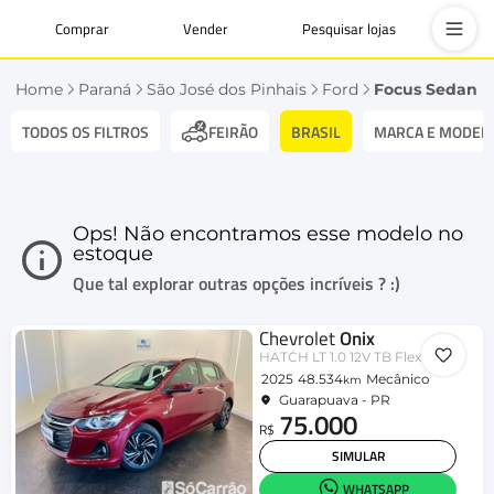
Comprar
Vender
Pesquisar lojas
Home
Paraná
São José dos Pinhais
Ford
Focus Sedan
TODOS OS FILTROS
BRASIL
MARCA E MODEL
FEIRÃO
Ops! Não encontramos esse modelo no
estoque
Que tal explorar outras opções incríveis ? :)
Chevrolet
Onix
HATCH LT 1.0 12V TB Flex 5p Mec.
2025
48.534
Mecânico
km
Guarapuava - PR
75.000
R$
SIMULAR
WHATSAPP