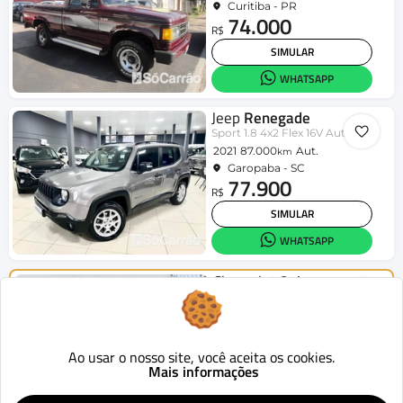
Curitiba - PR
74.000
R$
SIMULAR
WHATSAPP
Jeep
Renegade
Sport 1.8 4x2 Flex 16V Aut.
2021
87.000
Aut.
km
Garopaba - SC
77.900
R$
SIMULAR
WHATSAPP
Chevrolet
Onix
HATCH LT 1.4 8V FlexPower 5p Mec.
2015
124.419
Mecânico
km
Curitiba - PR
46.900
Ao usar o nosso site, você aceita os cookies.
R$
Mais informações
SIMULAR