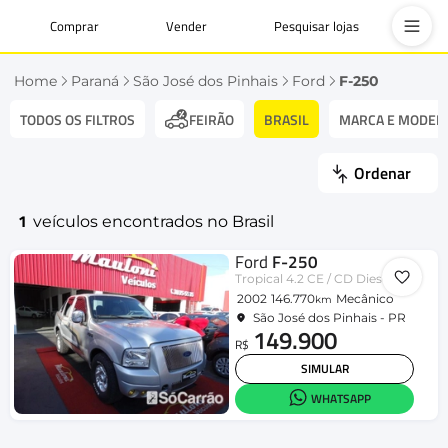
Comprar
Vender
Pesquisar lojas
Home
Paraná
São José dos Pinhais
Ford
F-250
TODOS OS FILTROS
BRASIL
MARCA E MODEL
FEIRÃO
Ordenar
1
veículos encontrados no Brasil
Ford
F-250
Tropical 4.2 CE / CD Diesel TB
2002
146.770
Mecânico
km
São José dos Pinhais - PR
149.900
R$
SIMULAR
WHATSAPP