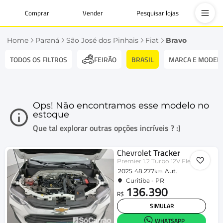
Comprar
Vender
Pesquisar lojas
Home
Paraná
São José dos Pinhais
Fiat
Bravo
TODOS OS FILTROS
BRASIL
MARCA E MODEL
FEIRÃO
Ops! Não encontramos esse modelo no
estoque
Que tal explorar outras opções incríveis ? :)
Chevrolet
Tracker
Premier 1.2 Turbo 12V Flex Aut.
2025
48.277
Aut.
km
Curitiba - PR
136.390
R$
SIMULAR
WHATSAPP