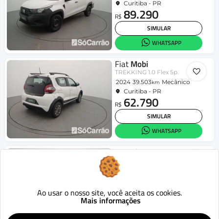
Curitiba - PR
89.290
R$
SIMULAR
WHATSAPP
Fiat
Mobi
TREKKING 1.0 Flex 5p.
2024
39.503
Mecânico
km
Curitiba - PR
62.790
R$
SIMULAR
WHATSAPP
Hyundai
HB20S
Comfort Plus 1.0 Flex 12V Mec.
2025
47.662
Mecânico
km
Curitiba - PR
80.090
Ao usar o nosso site, você aceita os cookies.
R$
Mais informações
SIMULAR
WHATSAPP