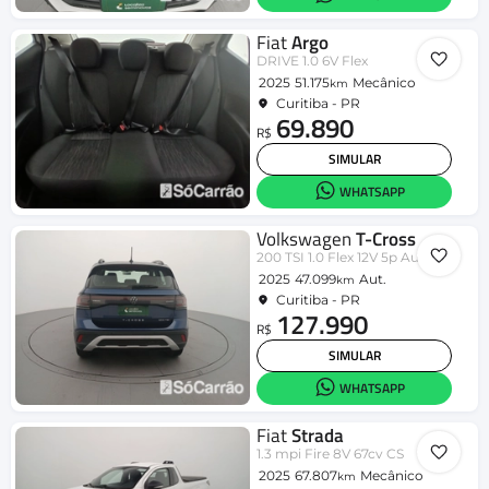
Fiat
Argo
DRIVE 1.0 6V Flex
2025
51.175
Mecânico
km
Curitiba - PR
69.890
R$
SIMULAR
WHATSAPP
Volkswagen
T-Cross
200 TSI 1.0 Flex 12V 5p Aut.
2025
47.099
Aut.
km
Curitiba - PR
127.990
R$
SIMULAR
WHATSAPP
Fiat
Strada
1.3 mpi Fire 8V 67cv CS
2025
67.807
Mecânico
km