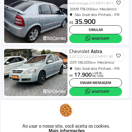
Advantage 2.0 MPFI 8V FlexPower 5p
2009
178.000
Mecânico
km
São José dos Pinhais - PR
35.900
R$
SIMULAR
WHATSAPP
Chevrolet
Astra
2.0/ CD/ GLS 2.0 MPFI 16V 3p
2011
136.000
Mecânico
km
São José dos Pinhais - PR
17.900
+ 48 de
R$
R$ 1200
ENVIAR MENSAGEM
WHATSAPP
Chevrolet
Astra
2.0/ CD/ GLS 2.0 MPFI 16V 3p
2009
137.039
Mecânico
km
São José dos Pinhais - PR
Ao usar o nosso site, você aceita os cookies.
5.000
+ 48 de
R$
R$ 1200
Mais informações