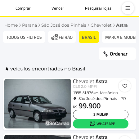
Comprar
Vender
Pesquisar lojas
Home
Paraná
São José dos Pinhais
Chevrolet
Astra
TODOS OS FILTROS
BRASIL
MARCA E MODEL
FEIRÃO
Ordenar
4
veículos encontrados no Brasil
Chevrolet
Astra
GLS 2.0 MPFI
1995
51.976
Mecânico
km
São José dos Pinhais - PR
99.900
R$
SIMULAR
WHATSAPP
Chevrolet
Astra