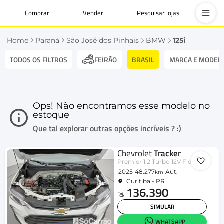
Comprar
Vender
Pesquisar lojas
Home
Paraná
São José dos Pinhais
BMW
125i
TODOS OS FILTROS
BRASIL
MARCA E MODEL
FEIRÃO
Ops! Não encontramos esse modelo no
estoque
Que tal explorar outras opções incríveis ? :)
Chevrolet
Tracker
Premier 1.2 Turbo 12V Flex Aut.
2025
48.277
Aut.
km
Curitiba - PR
136.390
R$
SIMULAR
WHATSAPP