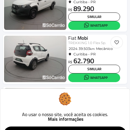
Curitiba - PR
89.290
R$
SIMULAR
WHATSAPP
Fiat
Mobi
TREKKING 1.0 Flex 5p.
2024
39.503
Mecânico
km
Curitiba - PR
62.790
R$
SIMULAR
WHATSAPP
Hyundai
HB20S
Comfort Plus 1.0 Flex 12V Mec.
2025
47.662
Mecânico
km
Curitiba - PR
80.090
Ao usar o nosso site, você aceita os cookies.
R$
Mais informações
SIMULAR
WHATSAPP