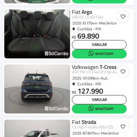
Fiat
Argo
DRIVE 1.0 6V Flex
2025
51.175
Mecânico
km
Curitiba - PR
69.890
R$
SIMULAR
WHATSAPP
Volkswagen
T-Cross
200 TSI 1.0 Flex 12V 5p Aut.
2025
47.099
Aut.
km
Curitiba - PR
127.990
R$
SIMULAR
WHATSAPP
Fiat
Strada
1.3 mpi Fire 8V 67cv CS
2025
67.807
Mecânico
km