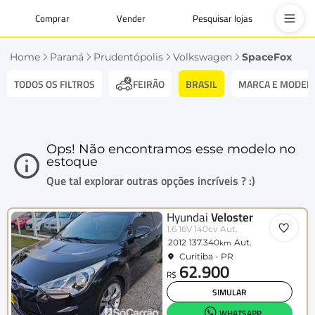
Comprar
Vender
Pesquisar lojas
Home
Paraná
Prudentópolis
Volkswagen
SpaceFox
TODOS OS FILTROS
BRASIL
MARCA E MODEL
FEIRÃO
Ops! Não encontramos esse modelo no
estoque
Que tal explorar outras opções incríveis ? :)
Hyundai
Veloster
1.6 16V 140cv Aut.
2012
137.340
Aut.
km
Curitiba - PR
62.900
R$
SIMULAR
WHATSAPP