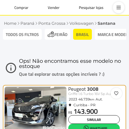
Comprar
Vender
Pesquisar lojas
Home
Paraná
Ponta Grossa
Volkswagen
Santana
TODOS OS FILTROS
BRASIL
MARCA E MODEL
FEIRÃO
Ops! Não encontramos esse modelo no
estoque
Que tal explorar outras opções incríveis ? :)
Peugeot
3008
Griffe 1.6 Turbo 16V 5p Aut.
2023
46.739
Aut.
km
Curitiba - PR
143.900
R$
SIMULAR
WHATSAPP