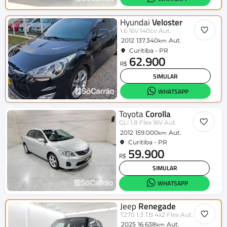
Hyundai
Veloster
1.6 16V 140cv Aut.
2012
137.340
Aut.
km
Curitiba - PR
62.900
R$
SIMULAR
WHATSAPP
Toyota
Corolla
GLi 1.8 Flex 16V Aut.
2012
159.000
Aut.
km
Curitiba - PR
59.900
R$
SIMULAR
WHATSAPP
Jeep
Renegade
T270 1.3 TB 4x2 Flex Aut.
2025
16.638
Aut.
km