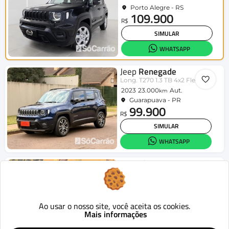
Porto Alegre - RS
109.900
R$
SIMULAR
WHATSAPP
Jeep
Renegade
Long. T270 1.3 TB 4x2 Flex Aut.
2023
23.000
Aut.
km
Guarapuava - PR
99.900
R$
SIMULAR
WHATSAPP
Renault
Kangoo
Express Hi-Flex 1.6 16V
2014
181.000
Mecânico
km
Guarapuava - PR
35.900
Ao usar o nosso site, você aceita os cookies.
R$
Mais informações
SIMULAR