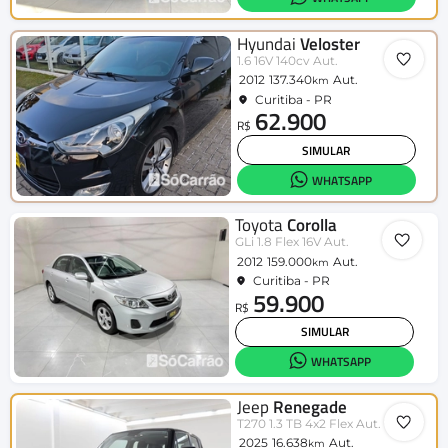
Hyundai
Veloster
1.6 16V 140cv Aut.
2012
137.340
Aut.
km
Curitiba - PR
62.900
R$
SIMULAR
WHATSAPP
Toyota
Corolla
GLi 1.8 Flex 16V Aut.
2012
159.000
Aut.
km
Curitiba - PR
59.900
R$
SIMULAR
WHATSAPP
Jeep
Renegade
T270 1.3 TB 4x2 Flex Aut.
2025
16.638
Aut.
km