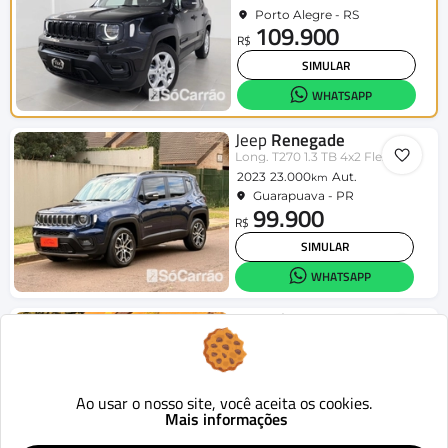
Porto Alegre - RS
109.900
R$
SIMULAR
WHATSAPP
Jeep
Renegade
Long. T270 1.3 TB 4x2 Flex Aut.
2023
23.000
Aut.
km
Guarapuava - PR
99.900
R$
SIMULAR
WHATSAPP
Renault
Kangoo
Express Hi-Flex 1.6 16V
2014
181.000
Mecânico
km
Guarapuava - PR
35.900
Ao usar o nosso site, você aceita os cookies.
R$
Mais informações
SIMULAR