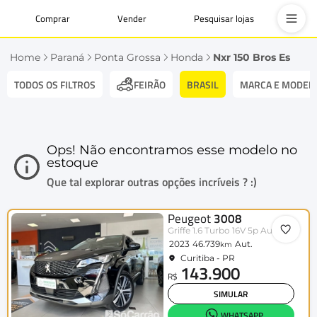
Comprar
Vender
Pesquisar lojas
Home
Paraná
Ponta Grossa
Honda
Nxr 150 Bros Es
TODOS OS FILTROS
BRASIL
MARCA E MODEL
FEIRÃO
Ops! Não encontramos esse modelo no
estoque
Que tal explorar outras opções incríveis ? :)
Peugeot
3008
Griffe 1.6 Turbo 16V 5p Aut.
2023
46.739
Aut.
km
Curitiba - PR
143.900
R$
SIMULAR
WHATSAPP