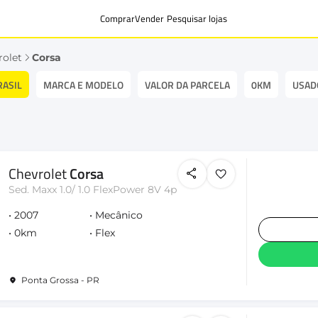
Comprar
Vender
Pesquisar lojas
rolet
Corsa
RASIL
MARCA E MODELO
VALOR DA PARCELA
0KM
USAD
Chevrolet
Corsa
Sed. Maxx 1.0/ 1.0 FlexPower 8V 4p
2007
Mecânico
0km
Flex
Ponta Grossa - PR