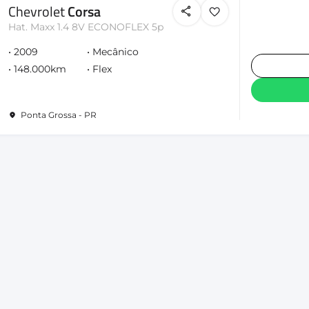
Chevrolet
Corsa
Hat. Maxx 1.4 8V ECONOFLEX 5p
2009
Mecânico
148.000km
Flex
Ponta Grossa - PR