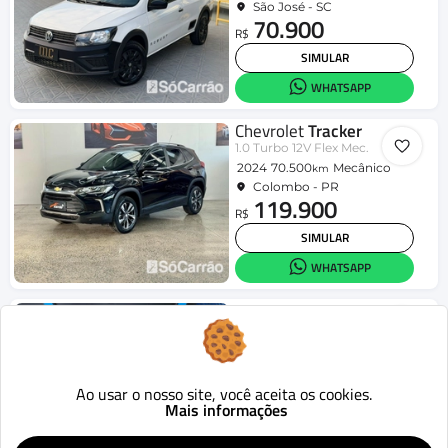
São José - SC
70.900
R$
SIMULAR
WHATSAPP
Chevrolet
Tracker
1.0 Turbo 12V Flex Mec.
2024
70.500
Mecânico
km
Colombo - PR
119.900
R$
SIMULAR
WHATSAPP
Jeep
Compass
LIMITED 2.0 4x2 Flex 16V Aut.
2019
70.941
Aut.
km
Londrina - PR
95.990
Ao usar o nosso site, você aceita os cookies.
R$
Mais informações
SIMULAR
WHATSAPP