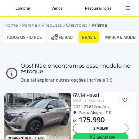
Comprar
Vender
Pesquisar lojas
Home
Paraná
Piraquara
Chevrolet
Prisma
TODOS OS FILTROS
BRASIL
MARCA E MODEL
FEIRÃO
Ops! Não encontramos esse modelo no
estoque
Que tal explorar outras opções incríveis ? :)
GWM
Haval
H6 2 1.5 (Hibrido)
2024
27.852
Aut.
km
Porto Alegre - RS
175.990
R$
SIMULAR
WHATSAPP
GARANTIA DE 1 ANO