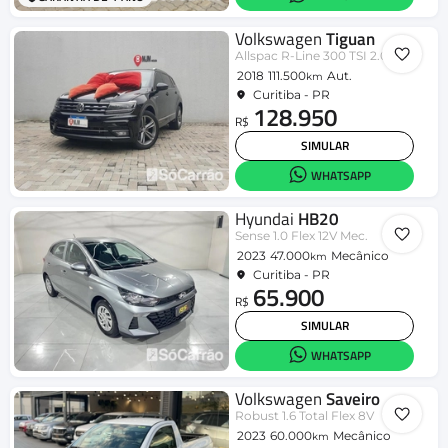
Volkswagen
Tiguan
Allspac R-Line 300 TSI 2.0
2018
111.500
Aut.
km
Curitiba - PR
128.950
R$
SIMULAR
WHATSAPP
Hyundai
HB20
Sense 1.0 Flex 12V Mec.
2023
47.000
Mecânico
km
Curitiba - PR
65.900
R$
SIMULAR
WHATSAPP
Volkswagen
Saveiro
Robust 1.6 Total Flex 8V
2023
60.000
Mecânico
km