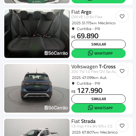
Fiat
Argo
DRIVE 1.0 6V Flex
2025
51.175
Mecânico
km
Curitiba - PR
69.890
R$
SIMULAR
WHATSAPP
Volkswagen
T-Cross
200 TSI 1.0 Flex 12V 5p Aut.
2025
47.099
Aut.
km
Curitiba - PR
127.990
R$
SIMULAR
WHATSAPP
Fiat
Strada
1.3 mpi Fire 8V 67cv CS
2025
67.807
Mecânico
km