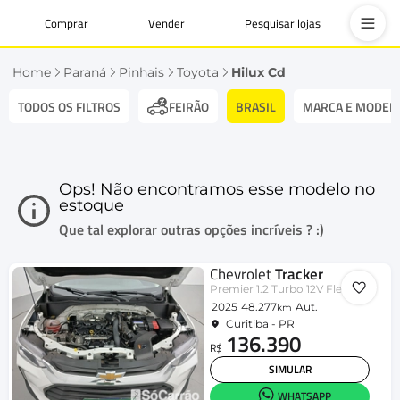
Comprar
Vender
Pesquisar lojas
Home
Paraná
Pinhais
Toyota
Hilux Cd
TODOS OS FILTROS
BRASIL
MARCA E MODEL
FEIRÃO
Ops! Não encontramos esse modelo no
estoque
Que tal explorar outras opções incríveis ? :)
Chevrolet
Tracker
Premier 1.2 Turbo 12V Flex Aut.
2025
48.277
Aut.
km
Curitiba - PR
136.390
R$
SIMULAR
WHATSAPP