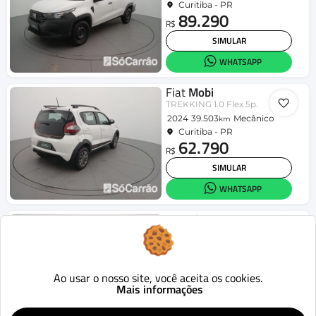
Curitiba - PR
89.290
R$
SIMULAR
WHATSAPP
Fiat
Mobi
TREKKING 1.0 Flex 5p.
2024
39.503
Mecânico
km
Curitiba - PR
62.790
R$
SIMULAR
WHATSAPP
Hyundai
HB20S
Comfort Plus 1.0 Flex 12V Mec.
2025
47.662
Mecânico
km
Curitiba - PR
80.090
Ao usar o nosso site, você aceita os cookies.
R$
Mais informações
SIMULAR
WHATSAPP