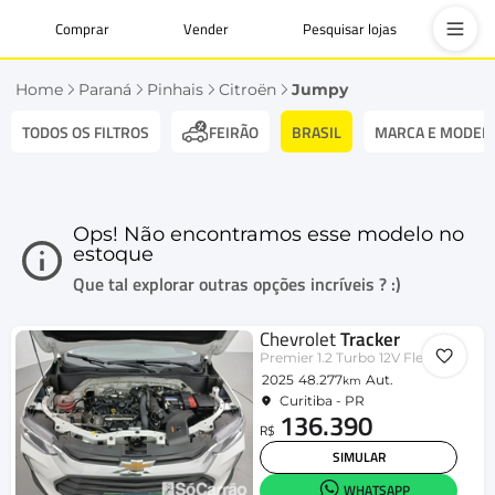
Comprar
Vender
Pesquisar lojas
Home
Paraná
Pinhais
Citroën
Jumpy
TODOS OS FILTROS
BRASIL
MARCA E MODEL
FEIRÃO
Ops! Não encontramos esse modelo no
estoque
Que tal explorar outras opções incríveis ? :)
Chevrolet
Tracker
Premier 1.2 Turbo 12V Flex Aut.
2025
48.277
Aut.
km
Curitiba - PR
136.390
R$
SIMULAR
WHATSAPP