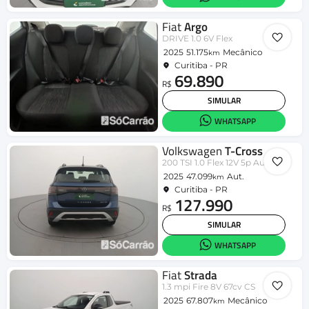
Fiat
Argo
DRIVE 1.0 6V Flex
2025
51.175
Mecânico
km
Curitiba - PR
69.890
R$
SIMULAR
WHATSAPP
Volkswagen
T-Cross
200 TSI 1.0 Flex 12V 5p Aut.
2025
47.099
Aut.
km
Curitiba - PR
127.990
R$
SIMULAR
WHATSAPP
Fiat
Strada
1.3 mpi Fire 8V 67cv CS
2025
67.807
Mecânico
km