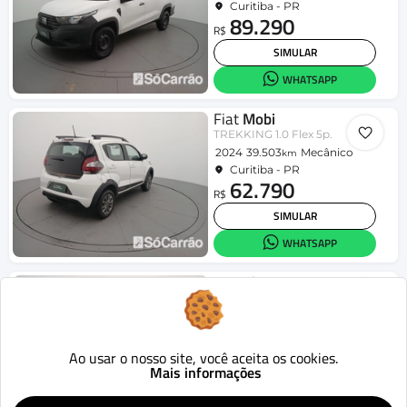
Curitiba - PR
89.290
R$
SIMULAR
WHATSAPP
Fiat
Mobi
TREKKING 1.0 Flex 5p.
2024
39.503
Mecânico
km
Curitiba - PR
62.790
R$
SIMULAR
WHATSAPP
Hyundai
HB20S
Comfort Plus 1.0 Flex 12V Mec.
2025
47.662
Mecânico
km
Curitiba - PR
80.090
Ao usar o nosso site, você aceita os cookies.
R$
Mais informações
SIMULAR
WHATSAPP