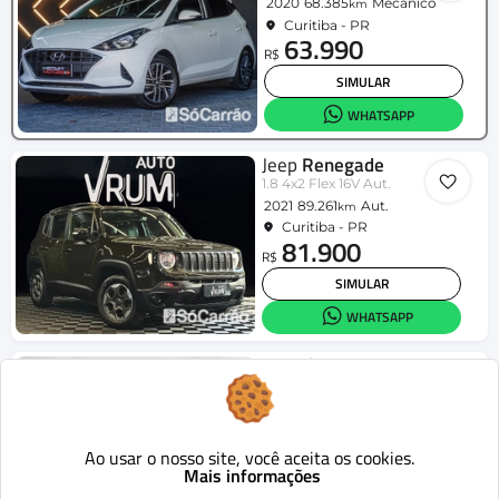
2020
68.385
Mecânico
km
Curitiba - PR
63.990
R$
SIMULAR
WHATSAPP
Jeep
Renegade
1.8 4x2 Flex 16V Aut.
2021
89.261
Aut.
km
Curitiba - PR
81.900
R$
SIMULAR
WHATSAPP
Hyundai
HR
2.5 TCI Diesel (RS/RD)
2016
320.795
Mecânico
km
Curitiba - PR
112.900
Ao usar o nosso site, você aceita os cookies.
R$
Mais informações
SIMULAR