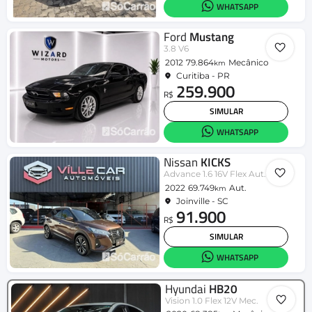
WHATSAPP
Ford
Mustang
3.8 V6
2012
79.864
Mecânico
km
Curitiba - PR
259.900
R$
SIMULAR
WHATSAPP
Nissan
KICKS
Advance 1.6 16V Flex Aut.
2022
69.749
Aut.
km
Joinville - SC
91.900
R$
SIMULAR
WHATSAPP
Hyundai
HB20
Vision 1.0 Flex 12V Mec.