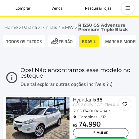
Comprar
Vender
Pesquisar lojas
R 1250 GS Adventure
Home
Paraná
Pinhais
BMW
Premium Triple Black
TODOS OS FILTROS
BRASIL
MARCA E MODEL
FEIRÃO
Ops! Não encontramos esse modelo no
estoque
Que tal explorar outras opções incríveis ? :)
Hyundai
Ix35
GLS 2.0 16V 2WD Flex Aut.
2015
174.000
Aut.
km
Campinas - SP
74.990
R$
SIMULAR