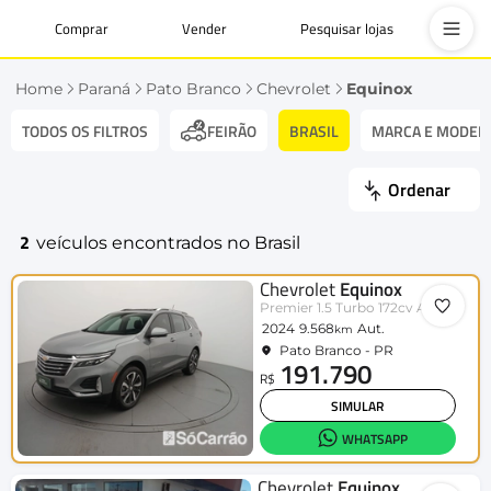
Comprar
Vender
Pesquisar lojas
Home
Paraná
Pato Branco
Chevrolet
Equinox
TODOS OS FILTROS
BRASIL
MARCA E MODEL
FEIRÃO
Ordenar
2
veículos encontrados no Brasil
Chevrolet
Equinox
Premier 1.5 Turbo 172cv Aut.
2024
9.568
Aut.
km
Pato Branco - PR
191.790
R$
SIMULAR
WHATSAPP
Chevrolet
Equinox