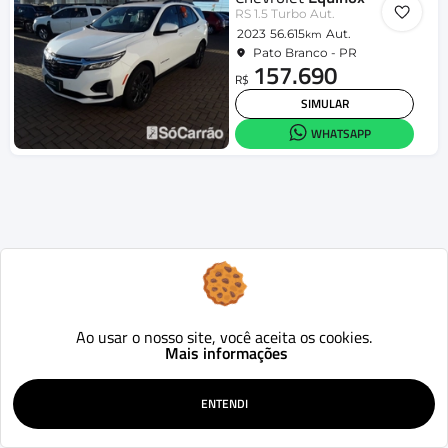
RS 1.5 Turbo Aut.
2023
56.615
Aut.
km
Pato Branco - PR
157.690
R$
SIMULAR
WHATSAPP
Ao usar o nosso site, você aceita os cookies.
Mais informações
ENTENDI