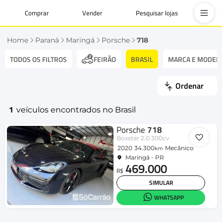
Comprar
Vender
Pesquisar lojas
Home
Paraná
Maringá
Porsche
718
TODOS OS FILTROS
BRASIL
MARCA E MODEL
FEIRÃO
Ordenar
1
veículos encontrados no Brasil
Porsche
718
Boxster 2.0 300cv
2020
34.300
Mecânico
km
Maringá - PR
469.000
R$
SIMULAR
WHATSAPP