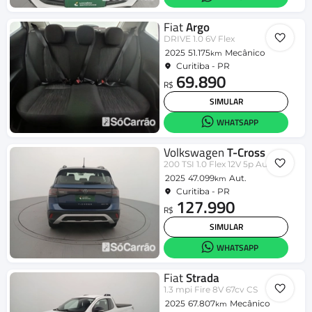
Fiat
Argo
DRIVE 1.0 6V Flex
2025
51.175
Mecânico
km
Curitiba - PR
69.890
R$
SIMULAR
WHATSAPP
Volkswagen
T-Cross
200 TSI 1.0 Flex 12V 5p Aut.
2025
47.099
Aut.
km
Curitiba - PR
127.990
R$
SIMULAR
WHATSAPP
Fiat
Strada
1.3 mpi Fire 8V 67cv CS
2025
67.807
Mecânico
km