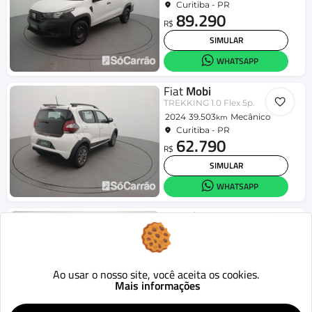
Curitiba - PR
89.290
R$
SIMULAR
WHATSAPP
Fiat
Mobi
TREKKING 1.0 Flex 5p.
2024
39.503
Mecânico
km
Curitiba - PR
62.790
R$
SIMULAR
WHATSAPP
Hyundai
HB20S
Comfort Plus 1.0 Flex 12V Mec.
2025
47.662
Mecânico
km
Curitiba - PR
80.090
Ao usar o nosso site, você aceita os cookies.
R$
Mais informações
SIMULAR
WHATSAPP