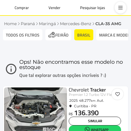
Comprar
Vender
Pesquisar lojas
Home
Paraná
Maringá
Mercedes-Benz
CLA-35 AMG
TODOS OS FILTROS
BRASIL
MARCA E MODEL
FEIRÃO
Ops! Não encontramos esse modelo no
estoque
Que tal explorar outras opções incríveis ? :)
Chevrolet
Tracker
Premier 1.2 Turbo 12V Flex Aut.
2025
48.277
Aut.
km
Curitiba - PR
136.390
R$
SIMULAR
WHATSAPP