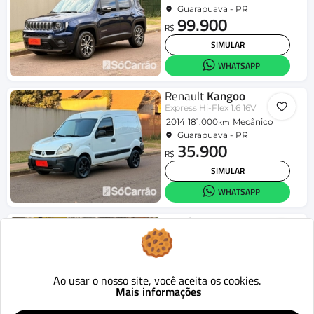
Guarapuava - PR
99.900
R$
SIMULAR
WHATSAPP
Renault
Kangoo
Express Hi-Flex 1.6 16V
2014
181.000
Mecânico
km
Guarapuava - PR
35.900
R$
SIMULAR
WHATSAPP
Honda
City
Sedan EX 1.5 Flex 16V 4p Aut.
2021
70.260
Aut.
km
Porto Alegre - RS
91.900
Ao usar o nosso site, você aceita os cookies.
R$
Mais informações
SIMULAR