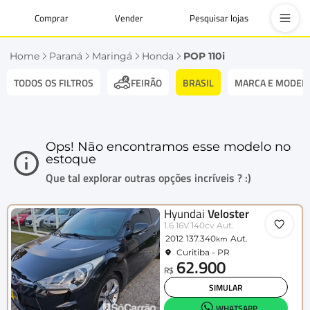
Comprar
Vender
Pesquisar lojas
Home
Paraná
Maringá
Honda
POP 110i
TODOS OS FILTROS
BRASIL
MARCA E MODEL
FEIRÃO
Ops! Não encontramos esse modelo no
estoque
Que tal explorar outras opções incríveis ? :)
Hyundai
Veloster
1.6 16V 140cv Aut.
2012
137.340
Aut.
km
Curitiba - PR
62.900
R$
SIMULAR
WHATSAPP