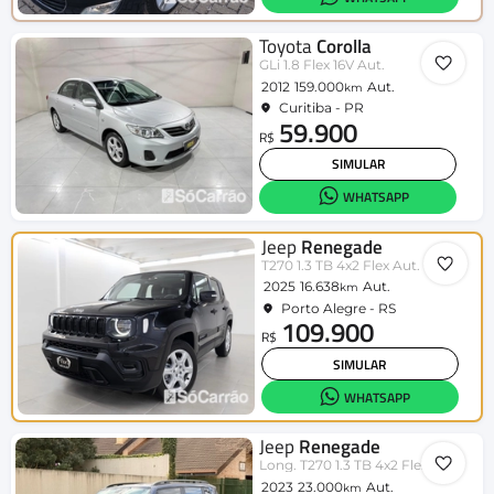
Toyota
Corolla
GLi 1.8 Flex 16V Aut.
2012
159.000
Aut.
km
Curitiba - PR
59.900
R$
SIMULAR
WHATSAPP
Jeep
Renegade
T270 1.3 TB 4x2 Flex Aut.
2025
16.638
Aut.
km
Porto Alegre - RS
109.900
R$
SIMULAR
WHATSAPP
Jeep
Renegade
Long. T270 1.3 TB 4x2 Flex Aut.
2023
23.000
Aut.
km