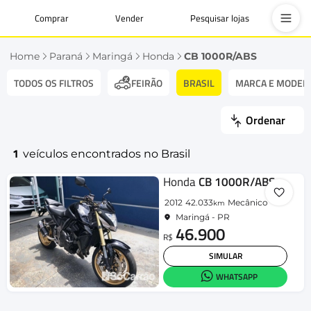
Comprar
Vender
Pesquisar lojas
Home
Paraná
Maringá
Honda
CB 1000R/ABS
TODOS OS FILTROS
BRASIL
MARCA E MODEL
FEIRÃO
Ordenar
1
veículos encontrados no Brasil
Honda
CB 1000R/ABS
2012
42.033
Mecânico
km
Maringá - PR
46.900
R$
SIMULAR
WHATSAPP