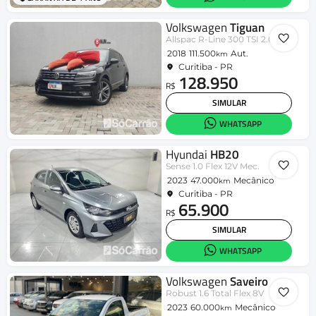
Volkswagen
Tiguan
Allspac R-Line 300 TSI 2.0
2018
111.500
Aut.
km
Curitiba - PR
128.950
R$
SIMULAR
WHATSAPP
Hyundai
HB20
Sense 1.0 Flex 12V Mec.
2023
47.000
Mecânico
km
Curitiba - PR
65.900
R$
SIMULAR
WHATSAPP
Volkswagen
Saveiro
Robust 1.6 Total Flex 8V
2023
60.000
Mecânico
km