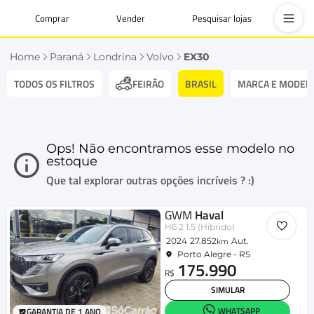
Comprar
Vender
Pesquisar lojas
Home
Paraná
Londrina
Volvo
EX30
TODOS OS FILTROS
BRASIL
MARCA E MODEL
FEIRÃO
Ops! Não encontramos esse modelo no
estoque
Que tal explorar outras opções incríveis ? :)
GWM
Haval
H6 2 1.5 (Hibrido)
2024
27.852
Aut.
km
Porto Alegre - RS
175.990
R$
SIMULAR
WHATSAPP
GARANTIA DE 1 ANO