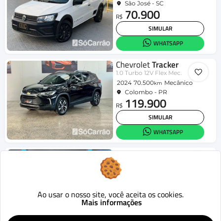
São José - SC
70.900
R$
SIMULAR
WHATSAPP
Chevrolet
Tracker
1.0 Turbo 12V Flex Mec.
2024
70.500
Mecânico
km
Colombo - PR
119.900
R$
SIMULAR
WHATSAPP
Jeep
Compass
LIMITED 2.0 4x2 Flex 16V Aut.
2019
70.941
Aut.
km
Londrina - PR
95.990
Ao usar o nosso site, você aceita os cookies.
R$
Mais informações
SIMULAR
WHATSAPP