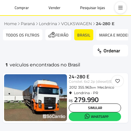
Comprar
Vender
Pesquisar lojas
Home
Paraná
Londrina
VOLKSWAGEN
24-280 E
TODOS OS FILTROS
BRASIL
MARCA E MODEL
FEIRÃO
Ordenar
1
veículos encontrados no Brasil
24-280 E
Constel. 6x2 2p (diesel)(E5)
2012
355.963
Mecânico
km
Londrina - PR
279.990
R$
SIMULAR
WHATSAPP