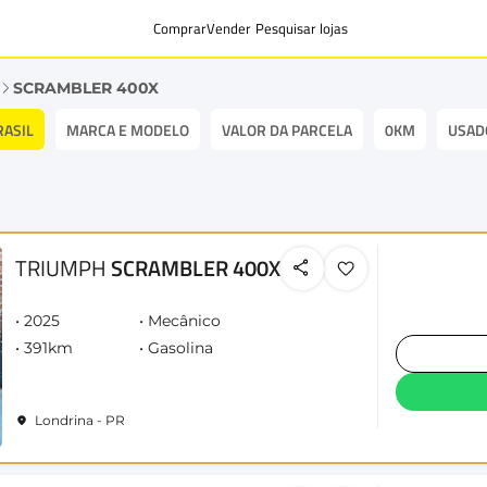
Comprar
Vender
Pesquisar lojas
SCRAMBLER 400X
RASIL
MARCA E MODELO
VALOR DA PARCELA
0KM
USAD
TRIUMPH
SCRAMBLER 400X
2025
Mecânico
391km
Gasolina
Londrina - PR