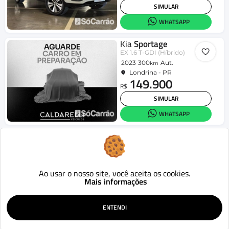
SIMULAR
WHATSAPP
Kia
Sportage
EX 1.6 T-GDI (Híbrido)
2023
300
Aut.
km
Londrina - PR
149.900
R$
SIMULAR
WHATSAPP
Kia
Sportage
2.0 16V Aut.
2016
153.771
Aut.
km
Londrina - PR
79.990
Ao usar o nosso site, você aceita os cookies.
R$
Mais informações
SIMULAR
WHATSAPP
ENTENDI