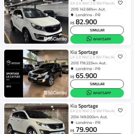
EX 2.0 16V/ 2.0 16V Flex Aut.
2015
142.681
Aut.
km
Londrina - PR
82.900
R$
SIMULAR
WHATSAPP
Kia
Sportage
LX 2.0 16V/ 2.0 16V Flex Aut.
2013
178.223
Aut.
km
Londrina - PR
65.900
R$
SIMULAR
WHATSAPP
Kia
Sportage
EX 2.0 16V/ 2.0 16V Flex Aut.
2014
149.000
Aut.
km
Londrina - PR
79.900
R$