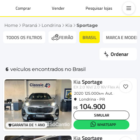
Comprar
Vender
Pesquisar lojas
Home
Paraná
Londrina
Kia
Sportage
TODOS OS FILTROS
BRASIL
MARCA E MODEL
FEIRÃO
Ordenar
6
veículos encontrados no Brasil
Kia
Sportage
EX 2.0 16V/ 2.0 16V Flex Aut.
2020
125.000
Aut.
km
Londrina - PR
104.900
R$
SIMULAR
WHATSAPP
GARANTIA DE 1 ANO
Kia
Sportage