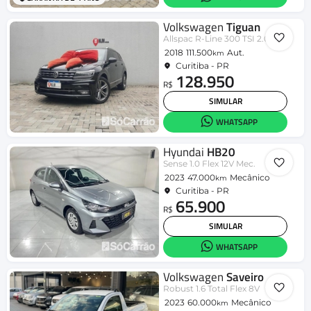
Volkswagen
Tiguan
Allspac R-Line 300 TSI 2.0
2018
111.500
Aut.
km
Curitiba - PR
128.950
R$
SIMULAR
WHATSAPP
Hyundai
HB20
Sense 1.0 Flex 12V Mec.
2023
47.000
Mecânico
km
Curitiba - PR
65.900
R$
SIMULAR
WHATSAPP
Volkswagen
Saveiro
Robust 1.6 Total Flex 8V
2023
60.000
Mecânico
km