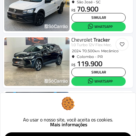
São José - SC
70.900
R$
SIMULAR
WHATSAPP
Chevrolet
Tracker
1.0 Turbo 12V Flex Mec.
2024
70.500
Mecânico
km
Colombo - PR
119.900
R$
SIMULAR
WHATSAPP
Jeep
Compass
LIMITED 2.0 4x2 Flex 16V Aut.
2019
70.941
Aut.
km
Londrina - PR
95.990
Ao usar o nosso site, você aceita os cookies.
R$
Mais informações
SIMULAR
WHATSAPP