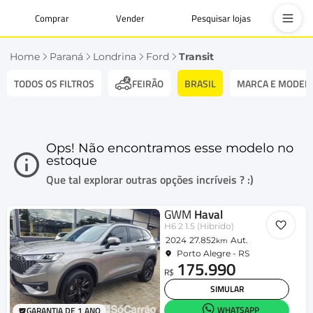
Comprar
Vender
Pesquisar lojas
Home
Paraná
Londrina
Ford
Transit
TODOS OS FILTROS
BRASIL
MARCA E MODEL
FEIRÃO
Ops! Não encontramos esse modelo no
estoque
Que tal explorar outras opções incríveis ? :)
GWM
Haval
H6 2 1.5 (Hibrido)
2024
27.852
Aut.
km
Porto Alegre - RS
175.990
R$
SIMULAR
WHATSAPP
GARANTIA DE 1 ANO