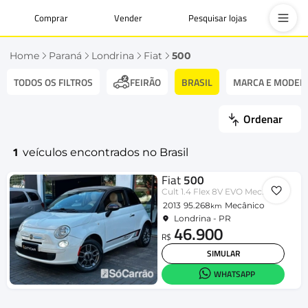
Comprar
Vender
Pesquisar lojas
Home
Paraná
Londrina
Fiat
500
TODOS OS FILTROS
BRASIL
MARCA E MODEL
FEIRÃO
Ordenar
1
veículos encontrados no Brasil
Fiat
500
Cult 1.4 Flex 8V EVO Mec.
2013
95.268
Mecânico
km
Londrina - PR
46.900
R$
SIMULAR
WHATSAPP