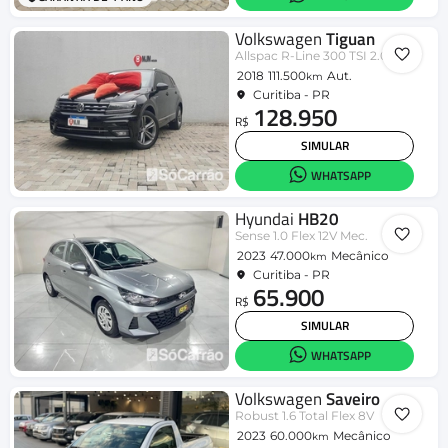
Volkswagen
Tiguan
Allspac R-Line 300 TSI 2.0
2018
111.500
Aut.
km
Curitiba - PR
128.950
R$
SIMULAR
WHATSAPP
Hyundai
HB20
Sense 1.0 Flex 12V Mec.
2023
47.000
Mecânico
km
Curitiba - PR
65.900
R$
SIMULAR
WHATSAPP
Volkswagen
Saveiro
Robust 1.6 Total Flex 8V
2023
60.000
Mecânico
km