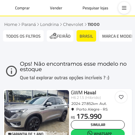
Comprar
Vender
Pesquisar lojas
Home
Paraná
Londrina
Chevrolet
11000
TODOS OS FILTROS
BRASIL
MARCA E MODEL
FEIRÃO
Ops! Não encontramos esse modelo no
estoque
Que tal explorar outras opções incríveis ? :)
GWM
Haval
H6 2 1.5 (Hibrido)
2024
27.852
Aut.
km
Porto Alegre - RS
175.990
R$
SIMULAR
WHATSAPP
GARANTIA DE 1 ANO