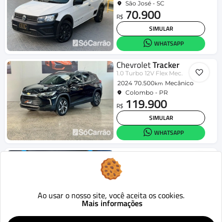
São José - SC
70.900
R$
SIMULAR
WHATSAPP
Chevrolet
Tracker
1.0 Turbo 12V Flex Mec.
2024
70.500
Mecânico
km
Colombo - PR
119.900
R$
SIMULAR
WHATSAPP
Jeep
Compass
LIMITED 2.0 4x2 Flex 16V Aut.
2019
70.941
Aut.
km
Londrina - PR
95.990
Ao usar o nosso site, você aceita os cookies.
R$
Mais informações
SIMULAR
WHATSAPP