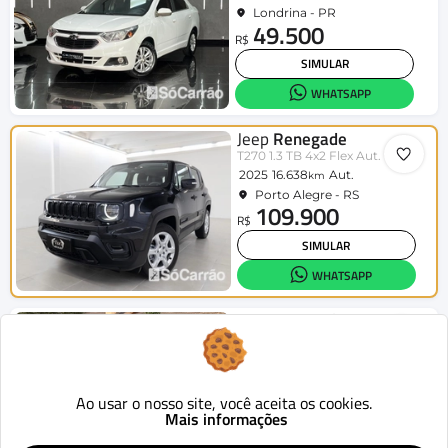
Londrina - PR
49.500
R$
SIMULAR
WHATSAPP
Jeep
Renegade
T270 1.3 TB 4x2 Flex Aut.
2025
16.638
Aut.
km
Porto Alegre - RS
109.900
R$
SIMULAR
WHATSAPP
Jeep
Renegade
Long. T270 1.3 TB 4x2 Flex Aut.
2023
23.000
Aut.
km
Guarapuava - PR
99.900
Ao usar o nosso site, você aceita os cookies.
R$
Mais informações
SIMULAR