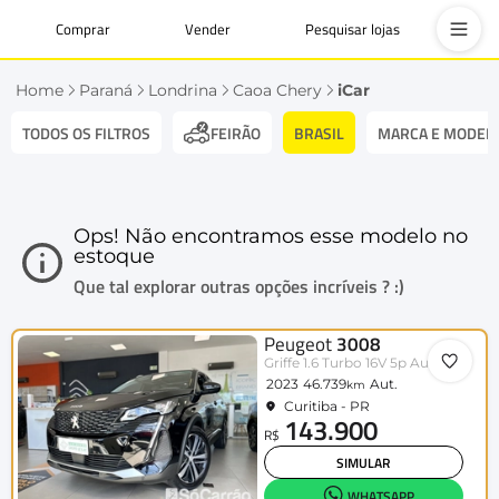
Comprar
Vender
Pesquisar lojas
Home
Paraná
Londrina
Caoa Chery
iCar
TODOS OS FILTROS
BRASIL
MARCA E MODEL
FEIRÃO
Ops! Não encontramos esse modelo no
estoque
Que tal explorar outras opções incríveis ? :)
Peugeot
3008
Griffe 1.6 Turbo 16V 5p Aut.
2023
46.739
Aut.
km
Curitiba - PR
143.900
R$
SIMULAR
WHATSAPP