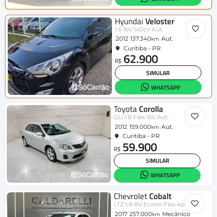
Hyundai
Veloster
1.6 16V 140cv Aut.
2012
137.340
Aut.
km
Curitiba - PR
62.900
R$
SIMULAR
WHATSAPP
Toyota
Corolla
GLi 1.8 Flex 16V Aut.
2012
159.000
Aut.
km
Curitiba - PR
59.900
R$
SIMULAR
WHATSAPP
Chevrolet
Cobalt
LTZ 1.8 8V Econo.Flex 4p Mec.
2017
257.000
Mecânico
km