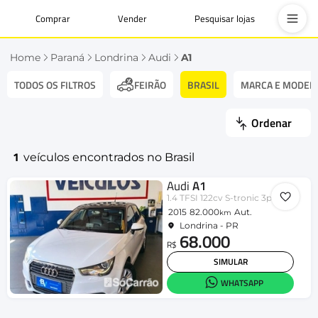
Comprar
Vender
Pesquisar lojas
Home
Paraná
Londrina
Audi
A1
TODOS OS FILTROS
BRASIL
MARCA E MODEL
FEIRÃO
Ordenar
1
veículos encontrados no Brasil
Audi
A1
1.4 TFSI 122cv S-tronic 3p
2015
82.000
Aut.
km
Londrina - PR
68.000
R$
SIMULAR
WHATSAPP