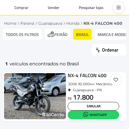
Comprar
Vender
Pesquisar lojas
Home
Paraná
Guarapuava
Honda
NX-4 FALCON 400
TODOS OS FILTROS
BRASIL
MARCA E MODEL
FEIRÃO
Ordenar
1
veículos encontrados no Brasil
NX-4 FALCON 400
2006
92.000
Mecânico
km
Guarapuava - PR
17.800
R$
SIMULAR
WHATSAPP