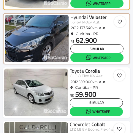
WHATSAPP
Hyundai
Veloster
1.6 16V 140cv Aut.
2012
137.340
Aut.
km
Curitiba - PR
62.900
R$
SIMULAR
WHATSAPP
Toyota
Corolla
GLi 1.8 Flex 16V Aut.
2012
159.000
Aut.
km
Curitiba - PR
59.900
R$
SIMULAR
WHATSAPP
Chevrolet
Cobalt
LTZ 1.8 8V Econo.Flex 4p Mec.