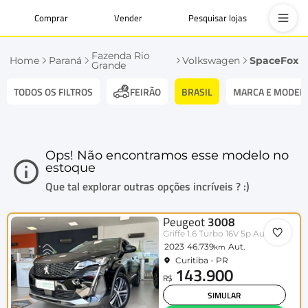
Comprar
Vender
Pesquisar lojas
Fazenda Rio
Home
Paraná
Volkswagen
SpaceFox
Grande
TODOS OS FILTROS
BRASIL
MARCA E MODEL
FEIRÃO
Ops! Não encontramos esse modelo no
estoque
Que tal explorar outras opções incríveis ? :)
Peugeot
3008
Griffe 1.6 Turbo 16V 5p Aut.
2023
46.739
Aut.
km
Curitiba - PR
143.900
R$
SIMULAR