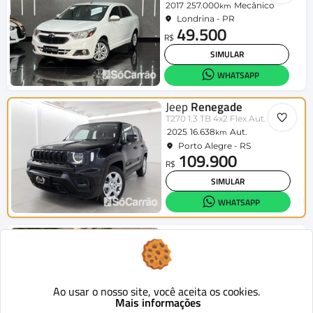
2017
257.000
Mecânico
km
Londrina - PR
49.500
R$
SIMULAR
WHATSAPP
Jeep
Renegade
T270 1.3 TB 4x2 Flex Aut.
2025
16.638
Aut.
km
Porto Alegre - RS
109.900
R$
SIMULAR
WHATSAPP
Jeep
Renegade
Long. T270 1.3 TB 4x2 Flex Aut.
2023
23.000
Aut.
km
Guarapuava - PR
99.900
Ao usar o nosso site, você aceita os cookies.
R$
Mais informações
SIMULAR