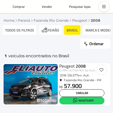
Comprar
Vender
Pesquisar lojas
Home
Paraná
Fazenda Rio Grande
Peugeot
2008
TODOS OS FILTROS
BRASIL
MARCA E MODEL
FEIRÃO
Ordenar
1
veículos encontrados no Brasil
Peugeot
2008
Griffe 1.6 Flex 16V 5p Aut.
2016
126.577
Aut.
km
Fazenda Rio Grande - PR
57.900
R$
SIMULAR
WHATSAPP