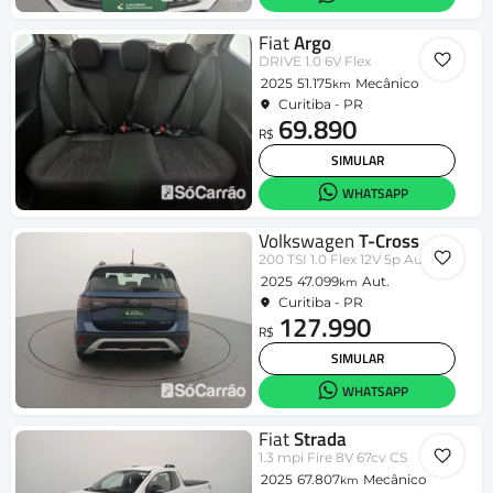
Fiat
Argo
DRIVE 1.0 6V Flex
2025
51.175
Mecânico
km
Curitiba - PR
69.890
R$
SIMULAR
WHATSAPP
Volkswagen
T-Cross
200 TSI 1.0 Flex 12V 5p Aut.
2025
47.099
Aut.
km
Curitiba - PR
127.990
R$
SIMULAR
WHATSAPP
Fiat
Strada
1.3 mpi Fire 8V 67cv CS
2025
67.807
Mecânico
km