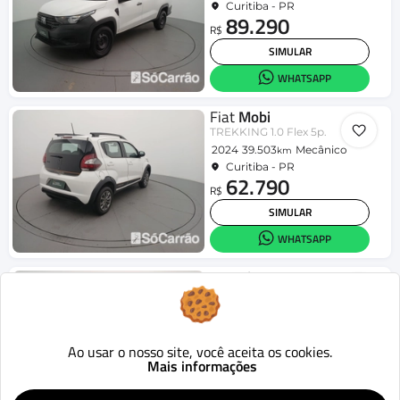
Curitiba - PR
89.290
R$
SIMULAR
WHATSAPP
Fiat
Mobi
TREKKING 1.0 Flex 5p.
2024
39.503
Mecânico
km
Curitiba - PR
62.790
R$
SIMULAR
WHATSAPP
Hyundai
HB20S
Comfort Plus 1.0 Flex 12V Mec.
2025
47.662
Mecânico
km
Curitiba - PR
80.090
Ao usar o nosso site, você aceita os cookies.
R$
Mais informações
SIMULAR
WHATSAPP