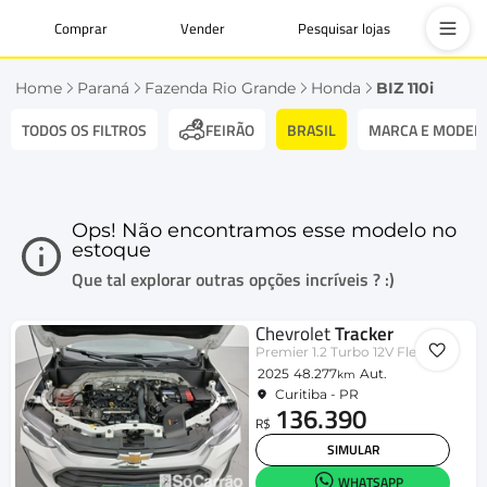
Comprar
Vender
Pesquisar lojas
Home
Paraná
Fazenda Rio Grande
Honda
BIZ 110i
TODOS OS FILTROS
BRASIL
MARCA E MODEL
FEIRÃO
Ops! Não encontramos esse modelo no
estoque
Que tal explorar outras opções incríveis ? :)
Chevrolet
Tracker
Premier 1.2 Turbo 12V Flex Aut.
2025
48.277
Aut.
km
Curitiba - PR
136.390
R$
SIMULAR
WHATSAPP