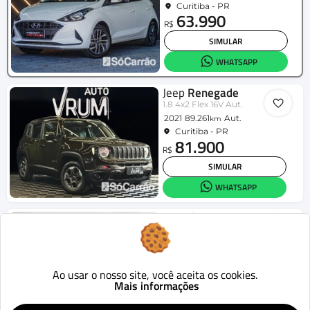
Curitiba - PR
63.990
R$
SIMULAR
WHATSAPP
Jeep
Renegade
1.8 4x2 Flex 16V Aut.
2021
89.261
Aut.
km
Curitiba - PR
81.900
R$
SIMULAR
WHATSAPP
Hyundai
HR
2.5 TCI Diesel (RS/RD)
2016
320.795
Mecânico
km
Curitiba - PR
112.900
Ao usar o nosso site, você aceita os cookies.
R$
Mais informações
SIMULAR