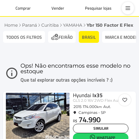
Comprar
Vender
Pesquisar lojas
Home
Paraná
Curitiba
YAMAHA
Ybr 150 Factor E Flex
TODOS OS FILTROS
BRASIL
MARCA E MODEL
FEIRÃO
Ops! Não encontramos esse modelo no
estoque
Que tal explorar outras opções incríveis ? :)
Hyundai
Ix35
GLS 2.0 16V 2WD Flex Aut.
2015
174.000
Aut.
km
Campinas - SP
74.990
R$
SIMULAR
WHATSAPP