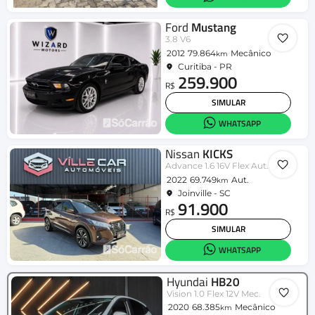
Ford
Mustang
3.8 V6
2012
79.864
Mecânico
km
Curitiba - PR
259.900
R$
SIMULAR
WHATSAPP
Nissan
KICKS
Advance 1.6 16V Flex Aut.
2022
69.749
Aut.
km
Joinville - SC
91.900
R$
SIMULAR
WHATSAPP
Hyundai
HB20
Vision 1.0 Flex 12V Mec.
2020
68.385
Mecânico
km