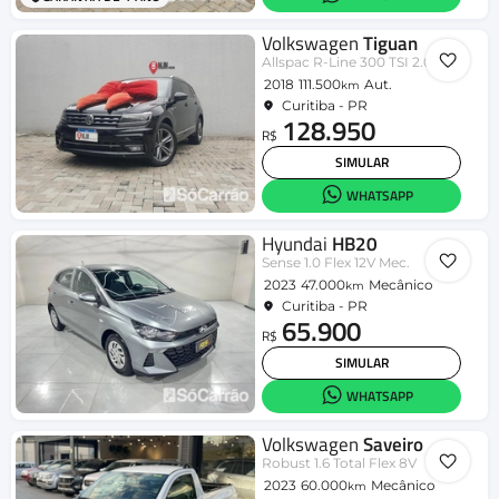
Volkswagen
Tiguan
Allspac R-Line 300 TSI 2.0
2018
111.500
Aut.
km
Curitiba - PR
128.950
R$
SIMULAR
WHATSAPP
Hyundai
HB20
Sense 1.0 Flex 12V Mec.
2023
47.000
Mecânico
km
Curitiba - PR
65.900
R$
SIMULAR
WHATSAPP
Volkswagen
Saveiro
Robust 1.6 Total Flex 8V
2023
60.000
Mecânico
km