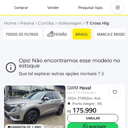
Comprar
Vender
Pesquisar lojas
Home
Paraná
Curitiba
Volkswagen
T Cross Hig
TODOS OS FILTROS
BRASIL
MARCA E MODEL
FEIRÃO
Ops! Não encontramos esse modelo no
estoque
Que tal explorar outras opções incríveis ? :)
GWM
Haval
H6 2 1.5 (Hibrido)
2024
27.852
Aut.
km
Porto Alegre - RS
175.990
R$
SIMULAR
WHATSAPP
GARANTIA DE 1 ANO