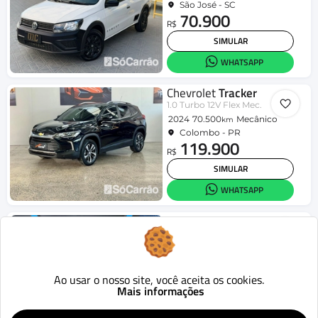
São José - SC
70.900
R$
SIMULAR
WHATSAPP
Chevrolet
Tracker
1.0 Turbo 12V Flex Mec.
2024
70.500
Mecânico
km
Colombo - PR
119.900
R$
SIMULAR
WHATSAPP
Jeep
Compass
LIMITED 2.0 4x2 Flex 16V Aut.
2019
70.941
Aut.
km
Londrina - PR
95.990
Ao usar o nosso site, você aceita os cookies.
R$
Mais informações
SIMULAR
WHATSAPP