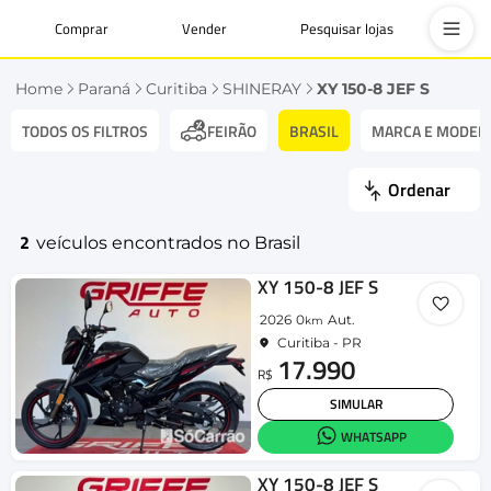
Comprar
Vender
Pesquisar lojas
Home
Paraná
Curitiba
SHINERAY
XY 150-8 JEF S
TODOS OS FILTROS
BRASIL
MARCA E MODEL
FEIRÃO
Ordenar
2
veículos encontrados no Brasil
XY 150-8 JEF S
2026
0
Aut.
km
Curitiba - PR
17.990
R$
SIMULAR
WHATSAPP
XY 150-8 JEF S