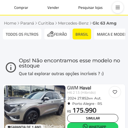
Comprar
Vender
Pesquisar lojas
Home
Paraná
Curitiba
Mercedes-Benz
Glc 63 Amg
TODOS OS FILTROS
BRASIL
MARCA E MODEL
FEIRÃO
Ops! Não encontramos esse modelo no
estoque
Que tal explorar outras opções incríveis ? :)
GWM
Haval
H6 2 1.5 (Hibrido)
2024
27.852
Aut.
km
Porto Alegre - RS
175.990
R$
SIMULAR
WHATSAPP
GARANTIA DE 1 ANO