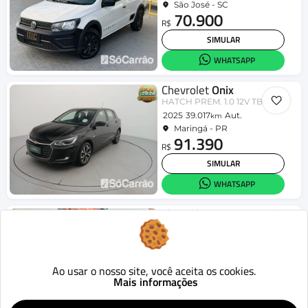
São José - SC
70.900
R$
SIMULAR
WHATSAPP
Chevrolet
Onix
HATCH PREM. 1.0 12V TB Flex 5p Aut.
2025
39.017
Aut.
km
Maringá - PR
91.390
R$
SIMULAR
WHATSAPP
Chevrolet
Tracker
1.0 Turbo 12V Flex Mec.
2024
70.500
Mecânico
km
Colombo - PR
119.900
Ao usar o nosso site, você aceita os cookies.
R$
Mais informações
SIMULAR
WHATSAPP