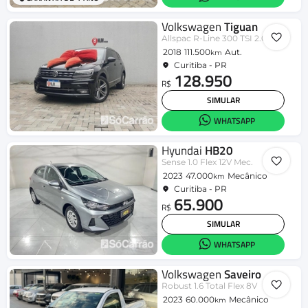
Volkswagen
Tiguan
Allspac R-Line 300 TSI 2.0
2018
111.500
Aut.
km
Curitiba - PR
128.950
R$
SIMULAR
WHATSAPP
Hyundai
HB20
Sense 1.0 Flex 12V Mec.
2023
47.000
Mecânico
km
Curitiba - PR
65.900
R$
SIMULAR
WHATSAPP
Volkswagen
Saveiro
Robust 1.6 Total Flex 8V
2023
60.000
Mecânico
km