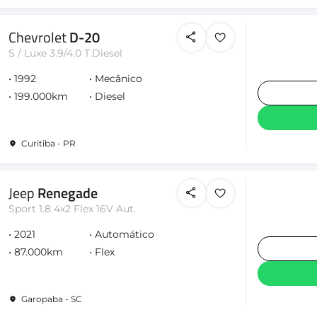
Chevrolet
D-20
S / Luxe 3.9/4.0 T.Diesel
1992
Mecânico
199.000km
Diesel
Curitiba - PR
Jeep
Renegade
Sport 1.8 4x2 Flex 16V Aut.
2021
Automático
87.000km
Flex
Garopaba - SC