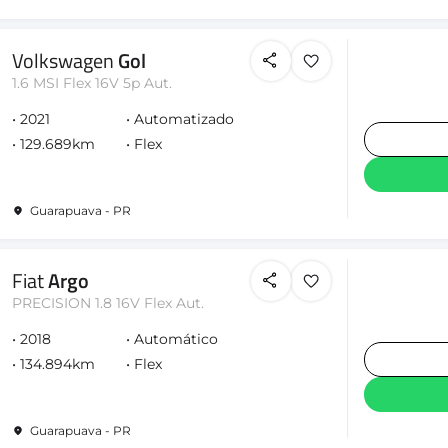
Volkswagen
Gol
1.6 MSI Flex 16V 5p Aut.
2021
Automatizado
129.689km
Flex
Guarapuava - PR
Fiat
Argo
PRECISION 1.8 16V Flex Aut.
2018
Automático
134.894km
Flex
Guarapuava - PR