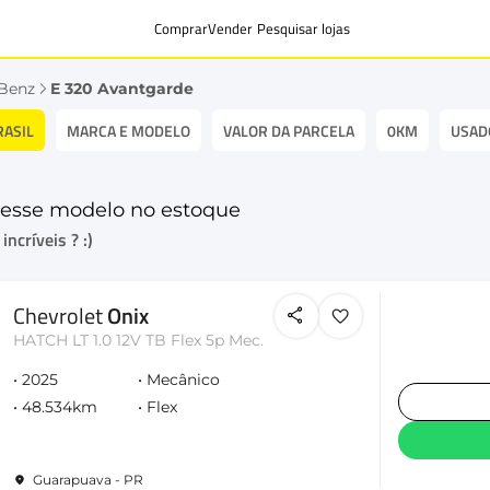
Comprar
Vender
Pesquisar lojas
Benz
E 320 Avantgarde
RASIL
MARCA E MODELO
VALOR DA PARCELA
0KM
USAD
esse modelo no estoque
ncríveis ? :)
Chevrolet
Onix
HATCH LT 1.0 12V TB Flex 5p Mec.
2025
Mecânico
48.534km
Flex
Guarapuava - PR