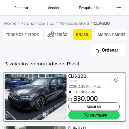
Comprar
Vender
Pesquisar lojas
Home
Paraná
Curitiba
Mercedes-Benz
CLK-320
TODOS OS FILTROS
BRASIL
MARCA E MODEL
FEIRÃO
Ordenar
3
veículos encontrados no Brasil
CLK-320
Sport
2026
3.200
Aut.
km
Curitiba - PR
330.000
R$
SIMULAR
WHATSAPP
CLK-320