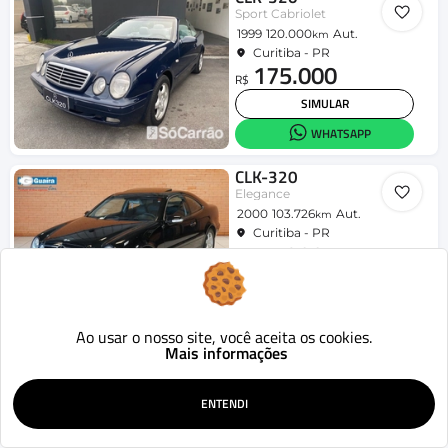
Sport Cabriolet
1999
120.000
Aut.
km
Curitiba - PR
175.000
R$
SIMULAR
WHATSAPP
CLK-320
Elegance
2000
103.726
Aut.
km
Curitiba - PR
75.900
R$
SIMULAR
WHATSAPP
Ao usar o nosso site, você aceita os cookies.
Mais informações
ENTENDI